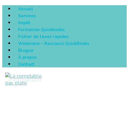
Accueil
Services
Impôt
Formation Quickbooks
Fichier de taxes rapides
Webinaire – Raccourci QuickBooks
Blogue
À propos
Contact
Formation
Formation de tenue de livres avec
Quickbooks