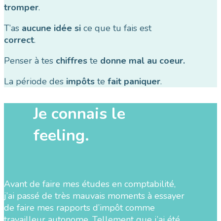
tromper
.
T’as
aucune idée si
ce que tu fais est
correct
.
Penser à tes
chiffres
te
donne mal au coeur.
La période des
impôts
te
fait paniquer
.
Je connais le
feeling.
Avant de faire mes études en comptabilité,
j’ai passé de très mauvais moments à essayer
de faire mes rapports d’impôt comme
travailleur autonome. Tellement que j’ai été