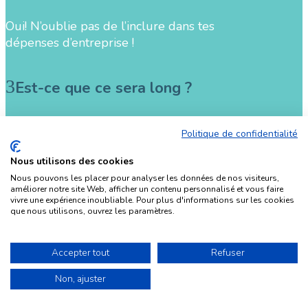
Oui! N’oublie pas de l’inclure dans tes
dépenses d’entreprise !
Est-ce que ce sera long ?
Je sais que ton temps est précieux. C’est
Politique de confidentialité
pour ça que j’ai essayé d’être la plus concise
Nous utilisons des cookies
possible. La majorité des vidéos durent
Nous pouvons les placer pour analyser les données de nos visiteurs,
moins de 10 minutes. Et faire les exercices
améliorer notre site Web, afficher un contenu personnalisé et vous faire
devrait te prendre une dizaine de minutes
vivre une expérience inoubliable. Pour plus d'informations sur les cookies
que nous utilisons, ouvrez les paramètres.
également.
N’oublie pas que, pour toutes les vidéos, tu
Accepter tout
Refuser
peux ajuster la vitesse de lecture. Par
défaut, j’ai mis une vitesse de 1.2X parce que
Non, ajuster
j’ai naturellement un débit lent. Mais tu peux